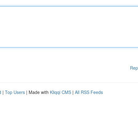
Rep
d
|
Top Users
| Made with
Kliqqi CMS
|
All RSS Feeds