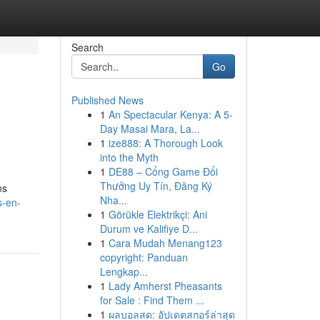
Search
Go
Published News
1
An Spectacular Kenya: A 5-
Day Masai Mara, La...
1
ize888: A Thorough Look
into the Myth
1
DE88 – Cổng Game Đổi
Thưởng Uy Tín, Đăng Ký
ns
Nha...
s-en-
1
Görükle Elektrikçi: Ani
Durum ve Kalifiye D...
1
Cara Mudah Menang123
copyright: Panduan
Lengkap...
1
Lady Amherst Pheasants
for Sale : Find Them ...
1
ผลบอลสด: อัปเดตสกอร์ล่าสุด