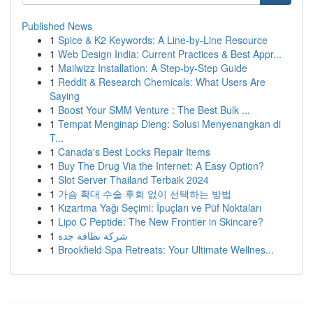
Published News
1
Spice & K2 Keywords: A Line-by-Line Resource
1
Web Design India: Current Practices & Best Appr...
1
Mailwizz Installation: A Step-by-Step Guide
1
Reddit & Research Chemicals: What Users Are
Saying
1
Boost Your SMM Venture : The Best Bulk ...
1
Tempat Menginap Dieng: Solusi Menyenangkan di
T...
1
Canada's Best Locks Repair Items
1
Buy The Drug Via the Internet: A Easy Option?
1
Slot Server Thailand Terbaik 2024
1
가슴 확대 수술 후회 없이 선택하는 방법
1
Kızartma Yağı Seçimi: İpuçları ve Püf Noktaları
1
Lipo C Peptide: The New Frontier in Skincare?
1
شركة نظافة جدة
1
Brookfield Spa Retreats: Your Ultimate Wellnes...