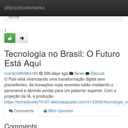
Home
allyourbookmarks
Home
1
Tecnologia no Brasil: O Futuro
Está Aqui
mariamldfv984180
306 days ago
News
Discuss
O País está vivenciando uma transformação digital sem
precedentes. As inovações mais recentes estão moldando o
panorama e abrindo portas para um patamar superior. Com a
projeção da IA, a produção
https://tomaskxes070187.wikinewspaper.com/4132690/tecnologia_n
Comments
Who Upvoted
Comments