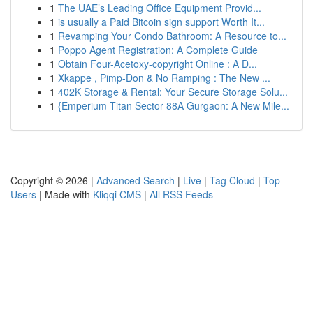
1
The UAE’s Leading Office Equipment Provid...
1
is usually a Paid Bitcoin sign support Worth It...
1
Revamping Your Condo Bathroom: A Resource to...
1
Poppo Agent Registration: A Complete Guide
1
Obtain Four-Acetoxy-copyright Online : A D...
1
Xkappe , Pimp-Don & No Ramping : The New ...
1
402K Storage & Rental: Your Secure Storage Solu...
1
{Emperium Titan Sector 88A Gurgaon: A New Mile...
Copyright © 2026 |
Advanced Search
|
Live
|
Tag Cloud
|
Top
Users
| Made with
Kliqqi CMS
|
All RSS Feeds