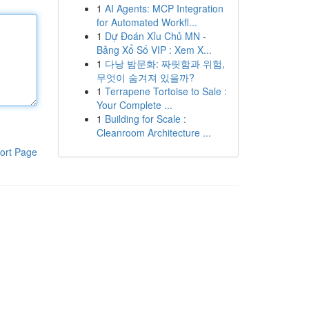
1
AI Agents: MCP Integration
for Automated Workfl...
1
Dự Đoán Xỉu Chủ MN -
Bảng Xổ Số VIP : Xem X...
1
다낭 밤문화: 짜릿함과 위험,
무엇이 숨겨져 있을까?
1
Terrapene Tortoise to Sale :
Your Complete ...
1
Building for Scale :
Cleanroom Architecture ...
ort Page