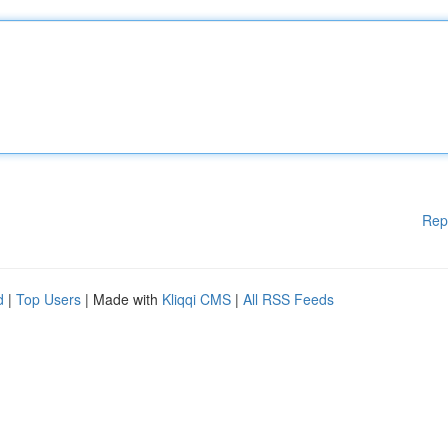
Rep
d
|
Top Users
| Made with
Kliqqi CMS
|
All RSS Feeds