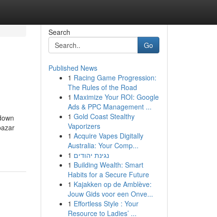
Search
Go
Published News
1
Racing Game Progression:
The Rules of the Road
1
Maximize Your ROI: Google
Ads & PPC Management ...
1
Gold Coast Stealthy
kdown
Vaporizers
bazar
1
Acquire Vapes Digitally
Australia: Your Comp...
1
נגינת יהודים
1
Building Wealth: Smart
Habits for a Secure Future
1
Kajakken op de Amblève:
Jouw Gids voor een Onve...
1
Effortless Style : Your
Resource to Ladies’ ...