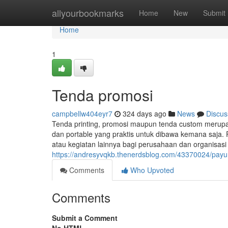
Home
allyourbookmarks
Home
New
Submit
Home
1
Tenda promosi
campbellw404eyr7
324 days ago
News
Discus
Tenda printing, promosi maupun tenda custom merup
dan portable yang praktis untuk dibawa kemana saja. 
atau kegiatan lainnya bagi perusahaan dan organisas
https://andresyvqkb.thenerdsblog.com/43370024/pay
Comments
Who Upvoted
Comments
Submit a Comment