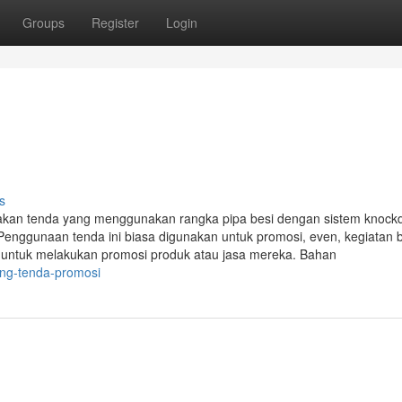
Groups
Register
Login
s
akan tenda yang menggunakan rangka pipa besi dengan sistem knoc
Penggunaan tenda ini biasa digunakan untuk promosi, even, kegiatan 
i untuk melakukan promosi produk atau jasa mereka. Bahan
ung-tenda-promosi