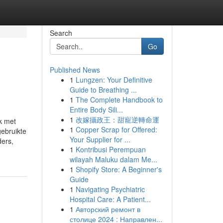
Search
Go
Published News
1
Lungzen: Your Definitive
Guide to Breathing ...
1
The Complete Handbook to
Entire Body Sili...
1
改嫁攝政王：甜寵逆轉命運
k met
1
Copper Scrap for Offered:
gebruikte
Your Supplier for ...
ers,
1
Kontribusi Perempuan
wilayah Maluku dalam Me...
1
Shopify Store: A Beginner's
Guide
1
Navigating Psychiatric
Hospital Care: A Patient...
1
Авторский ремонт в
столице 2024 : Направлен...