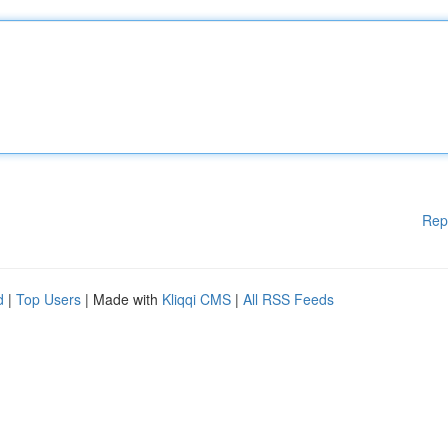
Rep
d
|
Top Users
| Made with
Kliqqi CMS
|
All RSS Feeds