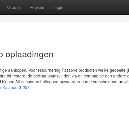
Groups
Register
Login
do oplaadingen
ige aankopen. Voor retournering Passoire producten welke gedeeltelij
oire dit resterende bedrag plaatsvinden via en compagnie een andere 
el binnen 30 seconden beltegoed opwaarderen met verscheidene provid
n-Zalando-3-253