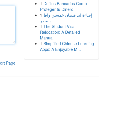
1
Delitos Bancarios Cómo
Proteger tu Dinero
1
إضاءة ليد فيضان خمسين واط
بـ مصر
1
The Student Visa
Relocation: A Detailed
Manual
1
Simplified Chinese Learning
Apps: A Enjoyable M...
ort Page