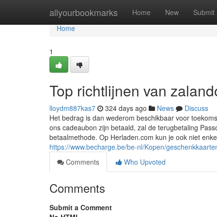
Home
allyourbookmarks
Home
New
Submit
Home
1
Top richtlijnen van zalan
lloydm887kas7
324 days ago
News
Discuss
Het bedrag is dan wederom beschikbaar voor toekomst
ons cadeaubon zijn betaald, zal de terugbetaling Pass
betaalmethode. Op Herladen.com kun je ook niet enk
https://www.becharge.be/be-nl/Kopen/geschenkkaarte
Comments
Who Upvoted
Comments
Submit a Comment