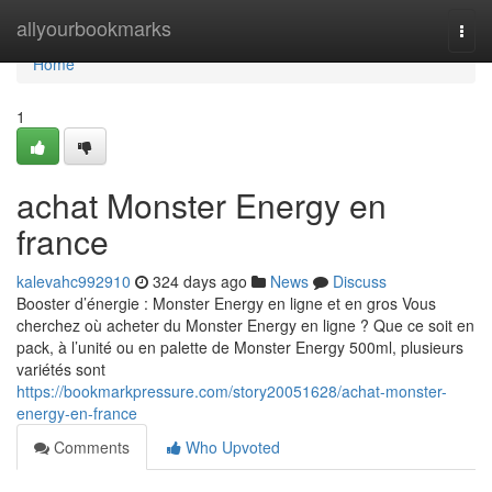
Home
allyourbookmarks
Togg
navi
Home
1
achat Monster Energy en
france
kalevahc992910
324 days ago
News
Discuss
Booster d’énergie : Monster Energy en ligne et en gros Vous
cherchez où acheter du Monster Energy en ligne ? Que ce soit en
pack, à l’unité ou en palette de Monster Energy 500ml, plusieurs
variétés sont
https://bookmarkpressure.com/story20051628/achat-monster-
energy-en-france
Comments
Who Upvoted