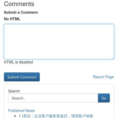
Comments
Submit a Comment
No HTML
HTML is disabled
Report Page
Search
Go
Published News
1
{美洽：企业客户服务新途径，增强客户体验