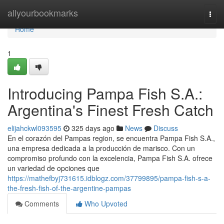
Home
allyourbookmarks
Togg
navi
Home
1
Introducing Pampa Fish S.A.:
Argentina's Finest Fresh Catch
elijahckwl093595
325 days ago
News
Discuss
En el corazón del Pampas region, se encuentra Pampa Fish S.A.,
una empresa dedicada a la producción de marisco. Con un
compromiso profundo con la excelencia, Pampa Fish S.A. ofrece
un variedad de opciones que
https://mathefbyj731615.idblogz.com/37799895/pampa-fish-s-a-
the-fresh-fish-of-the-argentine-pampas
Comments
Who Upvoted