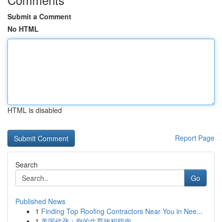
Submit a Comment
No HTML
HTML is disabled
Report Page
Search
Go
Published News
1
Finding Top Roofing Contractors Near You in Nee...
1
美国代孕：您的生育旅程指南