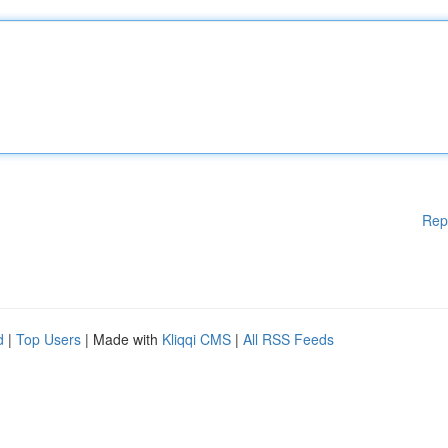
Rep
d
|
Top Users
| Made with
Kliqqi CMS
|
All RSS Feeds