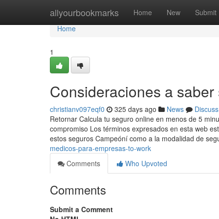
Home
allyourbookmarks
Home
New
Submit
Home
1
Consideraciones a saber
christianv097eqf0
325 days ago
News
Discuss
Retornar Calcula tu seguro online en menos de 5 minut
compromiso Los términos expresados en esta web están
estos seguros Campeóní como a la modalidad de seg
medicos-para-empresas-to-work
Comments
Who Upvoted
Comments
Submit a Comment