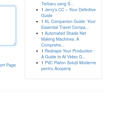
Terbaru yang S...
1
Jerry's CC – Your Definitive
Guide
1
KL Companion Guide: Your
Essential Travel Compa...
1
Automated Shade Net
Making Machines: A
Comprehe...
1
Reshape Your Production :
A Guide to AI Video G...
1
PVC Plafon Soluții Moderne
ort Page
pentru Acoperiș