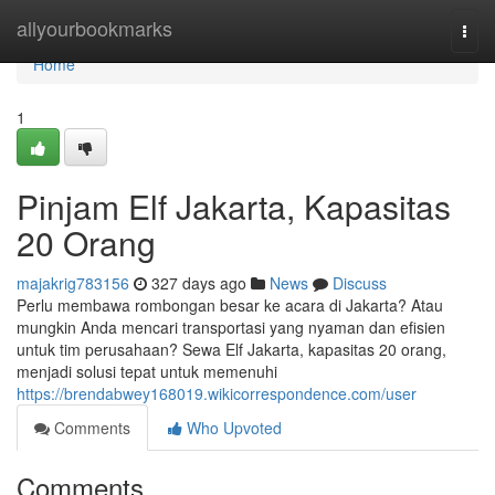
Home
allyourbookmarks
Togg
navi
Home
1
Pinjam Elf Jakarta, Kapasitas
20 Orang
majakrig783156
327 days ago
News
Discuss
Perlu membawa rombongan besar ke acara di Jakarta? Atau
mungkin Anda mencari transportasi yang nyaman dan efisien
untuk tim perusahaan? Sewa Elf Jakarta, kapasitas 20 orang,
menjadi solusi tepat untuk memenuhi
https://brendabwey168019.wikicorrespondence.com/user
Comments
Who Upvoted
Comments