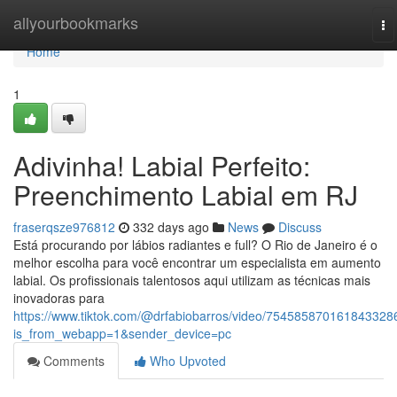
Home
allyourbookmarks
To
na
Home
1
Adivinha! Labial Perfeito:
Preenchimento Labial em RJ
fraserqsze976812
332 days ago
News
Discuss
Está procurando por lábios radiantes e full? O Rio de Janeiro é o
melhor escolha para você encontrar um especialista em aumento
labial. Os profissionais talentosos aqui utilizam as técnicas mais
inovadoras para
https://www.tiktok.com/@drfabiobarros/video/754585870161843328
is_from_webapp=1&sender_device=pc
Comments
Who Upvoted