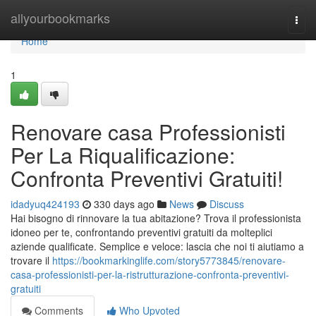
Home
allyourbookmarks
Togg
navi
Home
1
Renovare casa Professionisti
Per La Riqualificazione:
Confronta Preventivi Gratuiti!
idadyuq424193
330 days ago
News
Discuss
Hai bisogno di rinnovare la tua abitazione? Trova il professionista
idoneo per te, confrontando preventivi gratuiti da molteplici
aziende qualificate. Semplice e veloce: lascia che noi ti aiutiamo a
trovare il
https://bookmarkinglife.com/story5773845/renovare-
casa-professionisti-per-la-ristrutturazione-confronta-preventivi-
gratuiti
Comments
Who Upvoted