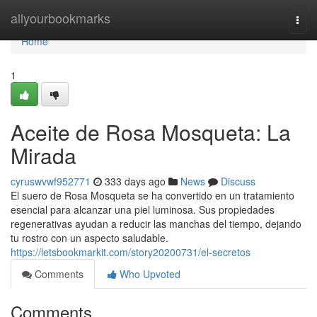
Home
allyourbookmarks
Togg
navi
Home
1
Aceite de Rosa Mosqueta: La
Mirada
cyruswvwf952771
333 days ago
News
Discuss
El suero de Rosa Mosqueta se ha convertido en un tratamiento
esencial para alcanzar una piel luminosa. Sus propiedades
regenerativas ayudan a reducir las manchas del tiempo, dejando
tu rostro con un aspecto saludable.
https://letsbookmarkit.com/story20200731/el-secretos
Comments
Who Upvoted
Comments