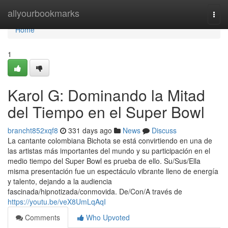
Home
allyourbookmarks
Togg
navi
Home
1
Karol G: Dominando la Mitad
del Tiempo en el Super Bowl
brancht852xqf8
331 days ago
News
Discuss
La cantante colombiana Bichota se está convirtiendo en una de
las artistas más importantes del mundo y su participación en el
medio tiempo del Super Bowl es prueba de ello. Su/Sus/Ella
misma presentación fue un espectáculo vibrante lleno de energía
y talento, dejando a la audiencia
fascinada/hipnotizada/conmovida. De/Con/A través de
https://youtu.be/veX8UmLqAqI
Comments
Who Upvoted