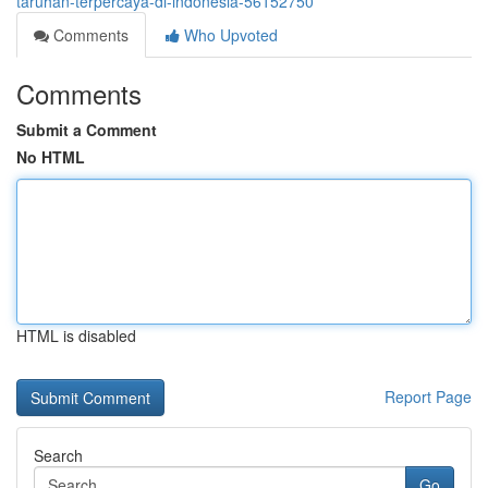
taruhan-terpercaya-di-indonesia-56152750
Comments
Who Upvoted
Comments
Submit a Comment
No HTML
HTML is disabled
Report Page
Search
Go