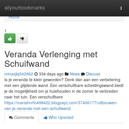
Home
allyourbookmarks
Togg
navi
Home
1
Veranda Verlenging met
Schuifwand
minaxjlq542962
334 days ago
News
Discuss
Is je veranda te klein geworden? Denk dan aan een verbetering
met een glijdende wand. Een verschuifbare scheidingswand biedt
je de mogelijkheid om je huishouden in de zomer te verbreden
naar het tuin. Een verschuifbare
https://mariahnrfo498422.blogpayz.com/37406177/uitbouwen-
van-je-veranda-met-een-schuifwand
Comments
Who Upvoted