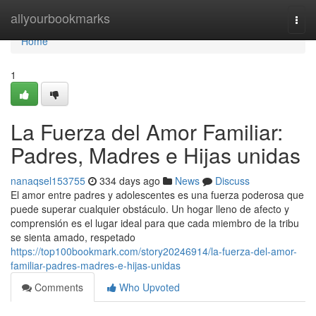
Home
allyourbookmarks
Togg
navi
Home
1
La Fuerza del Amor Familiar:
Padres, Madres e Hijas unidas
nanaqsel153755
334 days ago
News
Discuss
El amor entre padres y adolescentes es una fuerza poderosa que
puede superar cualquier obstáculo. Un hogar lleno de afecto y
comprensión es el lugar ideal para que cada miembro de la tribu
se sienta amado, respetado
https://top100bookmark.com/story20246914/la-fuerza-del-amor-
familiar-padres-madres-e-hijas-unidas
Comments
Who Upvoted