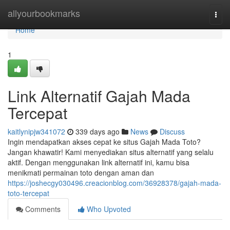
Home
allyourbookmarks
Togg
navi
Home
1
Link Alternatif Gajah Mada
Tercepat
kaitlynipjw341072
339 days ago
News
Discuss
Ingin mendapatkan akses cepat ke situs Gajah Mada Toto?
Jangan khawatir! Kami menyediakan situs alternatif yang selalu
aktif. Dengan menggunakan link alternatif ini, kamu bisa
menikmati permainan toto dengan aman dan
https://joshecgy030496.creacionblog.com/36928378/gajah-mada-
toto-tercepat
Comments
Who Upvoted