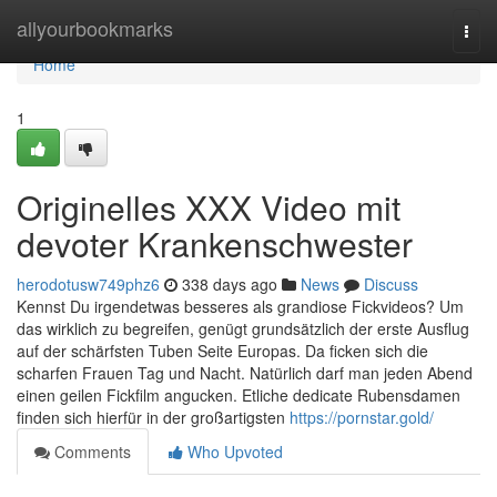
Home
allyourbookmarks
Togg
navi
Home
1
Originelles XXX Video mit
devoter Krankenschwester
herodotusw749phz6
338 days ago
News
Discuss
Kennst Du irgendetwas besseres als grandiose Fickvideos? Um
das wirklich zu begreifen, genügt grundsätzlich der erste Ausflug
auf der schärfsten Tuben Seite Europas. Da ficken sich die
scharfen Frauen Tag und Nacht. Natürlich darf man jeden Abend
einen geilen Fickfilm angucken. Etliche dedicate Rubensdamen
finden sich hierfür in der großartigsten
https://pornstar.gold/
Comments
Who Upvoted