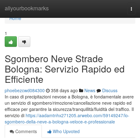
Home
allyourbookmarks
Togg
navi
Home
1
Sgombero Neve Strade
Bologna: Servizio Rapido ed
Efficiente
phoebezcwd084300
358 days ago
News
Discuss
In caso di precipitazioni nevose a Bologna, è fondamentale avere
un servizio di sgombero/rimozione/cancellazione neve rapido ed
efficace per garantire la sicurezza/tranquillità/fluidità del traffico. Il
servizio di
https://aadamtnhx271205.arwebo.com/59149247/lo-
sgombero-della-neve-a-bologna-veloce-e-professionale
Comments
Who Upvoted