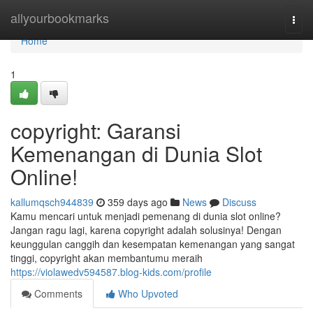
Home
allyourbookmarks
Togg
navi
Home
1
copyright: Garansi
Kemenangan di Dunia Slot
Online!
kallumqsch944839
359 days ago
News
Discuss
Kamu mencari untuk menjadi pemenang di dunia slot online?
Jangan ragu lagi, karena copyright adalah solusinya! Dengan
keunggulan canggih dan kesempatan kemenangan yang sangat
tinggi, copyright akan membantumu meraih
https://violawedv594587.blog-kids.com/profile
Comments
Who Upvoted