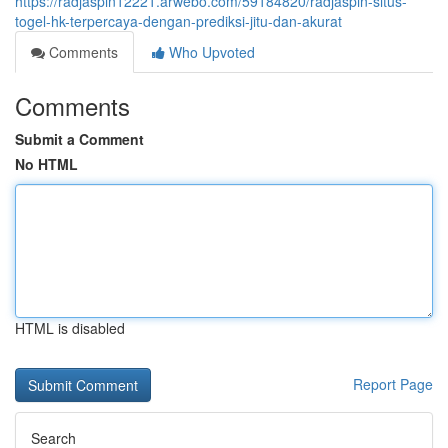
https://radjaspin12221.arwebo.com/59184820/radjaspin-situs-
togel-hk-terpercaya-dengan-prediksi-jitu-dan-akurat
Comments
Who Upvoted
Comments
Submit a Comment
No HTML
HTML is disabled
Report Page
Search