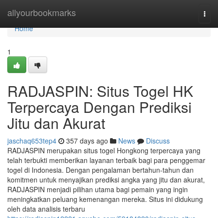
Home
allyourbookmarks
Togg
navi
Home
1
RADJASPIN: Situs Togel HK
Terpercaya Dengan Prediksi
Jitu dan Akurat
jaschaq653tep4
357 days ago
News
Discuss
RADJASPIN merupakan situs togel Hongkong terpercaya yang
telah terbukti memberikan layanan terbaik bagi para penggemar
togel di Indonesia. Dengan pengalaman bertahun-tahun dan
komitmen untuk menyajikan prediksi angka yang jitu dan akurat,
RADJASPIN menjadi pilihan utama bagi pemain yang ingin
meningkatkan peluang kemenangan mereka. Situs ini didukung
oleh data analisis terbaru