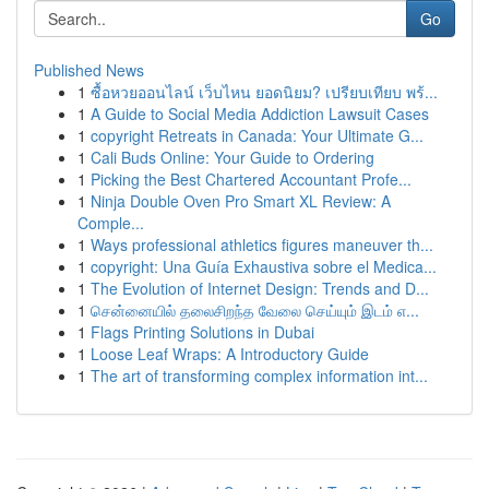
Go
Published News
1
ซื้อหวยออนไลน์ เว็บไหน ยอดนิยม? เปรียบเทียบ พร้...
1
A Guide to Social Media Addiction Lawsuit Cases
1
copyright Retreats in Canada: Your Ultimate G...
1
Cali Buds Online: Your Guide to Ordering
1
Picking the Best Chartered Accountant Profe...
1
Ninja Double Oven Pro Smart XL Review: A
Comple...
1
Ways professional athletics figures maneuver th...
1
copyright: Una Guía Exhaustiva sobre el Medica...
1
The Evolution of Internet Design: Trends and D...
1
சென்னையில் தலைசிறந்த வேலை செய்யும் இடம் எ...
1
Flags Printing Solutions in Dubai
1
Loose Leaf Wraps: A Introductory Guide
1
The art of transforming complex information int...