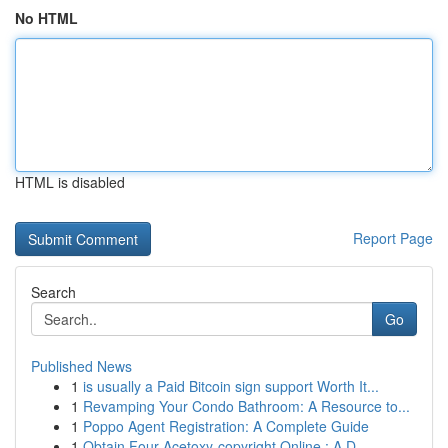
No HTML
HTML is disabled
Report Page
Search
Go
Published News
1
is usually a Paid Bitcoin sign support Worth It...
1
Revamping Your Condo Bathroom: A Resource to...
1
Poppo Agent Registration: A Complete Guide
1
Obtain Four-Acetoxy-copyright Online : A D...