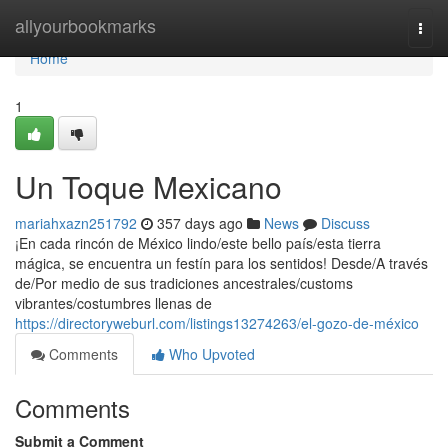
Home
allyourbookmarks
Togg
navi
Home
1
Un Toque Mexicano
mariahxazn251792
357 days ago
News
Discuss
¡En cada rincón de México lindo/este bello país/esta tierra
mágica, se encuentra un festín para los sentidos! Desde/A través
de/Por medio de sus tradiciones ancestrales/customs
vibrantes/costumbres llenas de
https://directoryweburl.com/listings13274263/el-gozo-de-méxico
Comments
Who Upvoted
Comments
Submit a Comment