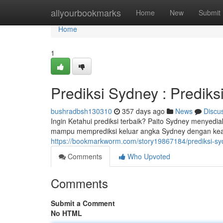
Home
allyourbookmarks
Home
New
Submit
Home
1
Prediksi Sydney : Prediksi
bushradbsh130310
357 days ago
News
Discu
Ingin Ketahui prediksi terbaik? Paito Sydney menyedia
mampu memprediksi keluar angka Sydney dengan keak
https://bookmarkworm.com/story19867184/prediksi-sydn
Comments
Who Upvoted
Comments
Submit a Comment
No HTML