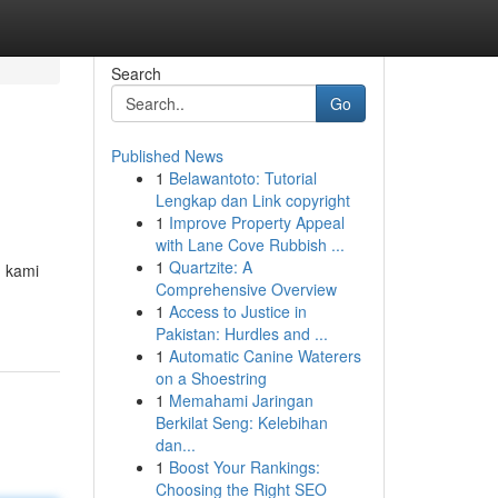
Search
Go
Published News
1
Belawantoto: Tutorial
Lengkap dan Link copyright
1
Improve Property Appeal
with Lane Cove Rubbish ...
1
Quartzite: A
, kami
Comprehensive Overview
1
Access to Justice in
Pakistan: Hurdles and ...
1
Automatic Canine Waterers
on a Shoestring
1
Memahami Jaringan
Berkilat Seng: Kelebihan
dan...
1
Boost Your Rankings:
Choosing the Right SEO