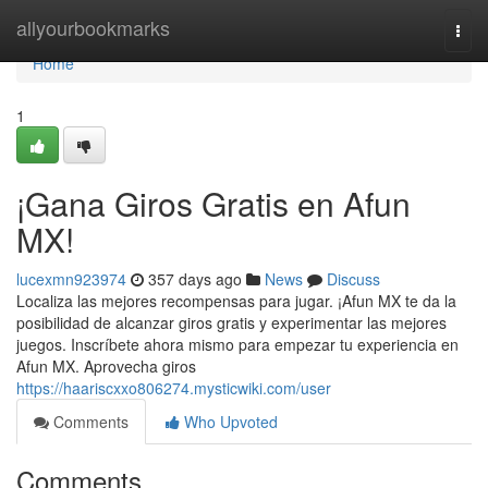
Home
allyourbookmarks
Togg
navi
Home
1
¡Gana Giros Gratis en Afun
MX!
lucexmn923974
357 days ago
News
Discuss
Localiza las mejores recompensas para jugar. ¡Afun MX te da la
posibilidad de alcanzar giros gratis y experimentar las mejores
juegos. Inscríbete ahora mismo para empezar tu experiencia en
Afun MX. Aprovecha giros
https://haariscxxo806274.mysticwiki.com/user
Comments
Who Upvoted
Comments