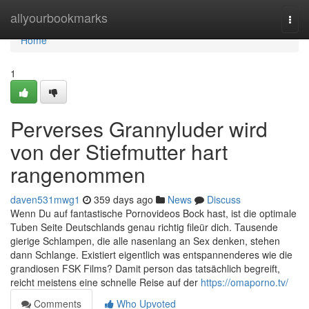
Home
allyourbookmarks
Togg
navi
Home
1
Perverses Grannyluder wird
von der Stiefmutter hart
rangenommen
daven531mwg1
359 days ago
News
Discuss
Wenn Du auf fantastische Pornovideos Bock hast, ist die optimale
Tuben Seite Deutschlands genau richtig fileür dich. Tausende
gierige Schlampen, die alle nasenlang an Sex denken, stehen
dann Schlange. Existiert eigentlich was entspannenderes wie die
grandiosen FSK Films? Damit person das tatsächlich begreift,
reicht meistens eine schnelle Reise auf der
https://omaporno.tv/
Comments
Who Upvoted