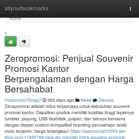
Home
allyourbookmarks
Togg
navi
Home
1
Zeropromosi: Penjual Souvenir
Promosi Kantor
Berpengalaman dengan Harga
Bersahabat
madonnax750ojg7
363 days ago
News
Discuss
Zeropromosi adalah mitra terpercaya untuk kebutuhan souvenir
promosi kantor. Dapatkan produk memiliki kualitas tinggi layaknya
tumbler, payung, USB flashdisk, pulpen, dan lainnya bersama
dengan desain custom kompatibel branding perusahaan anda
mutu terjamin, harga terjangkau!
https://taspromosi70359.win-
blog.com/17492788/cara-jitu-memilih-mitra-souvenir-promosi-