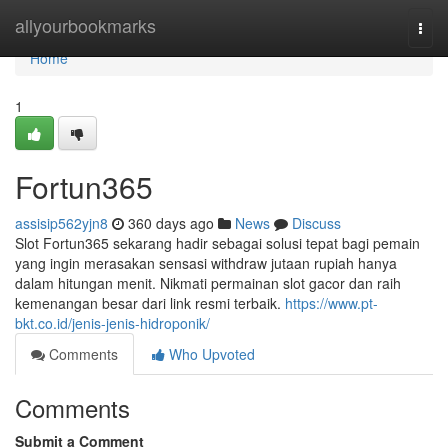
Home
allyourbookmarks
Togg
navi
Home
1
Fortun365
assisip562yjn8
360 days ago
News
Discuss
Slot Fortun365 sekarang hadir sebagai solusi tepat bagi pemain
yang ingin merasakan sensasi withdraw jutaan rupiah hanya
dalam hitungan menit. Nikmati permainan slot gacor dan raih
kemenangan besar dari link resmi terbaik.
https://www.pt-
bkt.co.id/jenis-jenis-hidroponik/
Comments
Who Upvoted
Comments
Submit a Comment