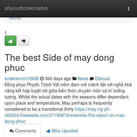
Home
allyourbookmarks
Togg
navi
Home
1
The best Side of may dong
phuc
andersons135kll6
360 days ago
News
Discuss
Đồng phục Phước Thịnh Với niềm đam mê mãnh liệt với nghề khả
năng kết hợp tuyệt vời giữa kiến thức chuyên môn và trí tưởng
tượng. Whilst the actual dates with the seasons differ dependant
upon place and temperature, May perhaps is frequently
considered to be a transitional thirty
https://may-ng-ph-
c82604.frewwebs.com/37190879/examine-this-report-on-may-
dong-phuc
Comments
Who Upvoted