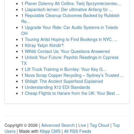
1
Planer Dzienny A5 Collins: Twój Sprzymierzeniec...
1
{Japanisch lernen: Der ultimative Anfang für ...
1
Reputable Cleanup Outcomes Backed by Rubbish
Re...
1
Upgrade Your Ride: Car Audio Systems in Toledo
OH
1
Touring Artist Hoping to Find Bookings in NYC, ...
1
Köray Yalçın Kimdir?
1
WK66 Contact Us: Your Questions Answered
1
Unlock Your Future: Psychic Readings in Cypress
TX
1
Lift Truck Training in Burnley: Your Key G...
1
Nova Scrap Copper Recycling – Sydney’s Trusted ...
1
Shilajit: The Ancient Superfood Explained
1
Understanding X12 EDI Standards
1
Cheap Flights to Harare from the UK: Your Best ...
Copyright © 2026 |
Advanced Search
|
Live
|
Tag Cloud
|
Top
Users
| Made with
Kliqqi CMS
|
All RSS Feeds