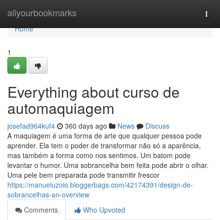
Home
allyourbookmarks
Togg
navi
Home
1
Everything about curso de
automaquiagem
josefad964kuf4
360 days ago
News
Discuss
A maquiagem é uma forma de arte que qualquer pessoa pode
aprender. Ela tem o poder de transformar não só a aparência,
mas também a forma como nos sentimos. Um batom pode
levantar o humor. Uma sobrancelha bem feita pode abrir o olhar.
Uma pele bem preparada pode transmitir frescor
https://manueluzoio.bloggerbags.com/42174391/design-de-
sobrancelhas-an-overview
Comments
Who Upvoted