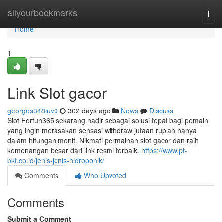
Home
allyourbookmarks
Togg
navi
Home
1
Link Slot gacor
georges348iuv9
362 days ago
News
Discuss
Slot Fortun365 sekarang hadir sebagai solusi tepat bagi pemain
yang ingin merasakan sensasi withdraw jutaan rupiah hanya
dalam hitungan menit. Nikmati permainan slot gacor dan raih
kemenangan besar dari link resmi terbaik.
https://www.pt-
bkt.co.id/jenis-jenis-hidroponik/
Comments
Who Upvoted
Comments
Submit a Comment