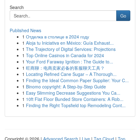
Search
Go
Published News
1
Отделка в столице в 2024 году
1
Aloja tu Iniciativa en México: Guía Exhaust...
1
The Trajectory of Digital Services: Projections
1
Top Online Casinos in Canada for 2024
1
Your Ford Faraway Ignition : The Guide to...
1
旺商聊：电商卖家必备的客服聊天工具？
1
Locating Refined Cane Sugar – A Thorough...
1
Finding the Ideal Common Paper Supplier: Your C...
1
Binomo copyright: A Step-by-Step Guide
1
Easy Slimming Decrease Suggestions You Ca...
1
10ft Flat Floor Bunded Store Containers: A Rob...
1
Finding the Right Topsfield top Remodeling Cont...
Copyright © 2026 |
Advanced Search
|
Live
|
Tag Cloud
|
Top