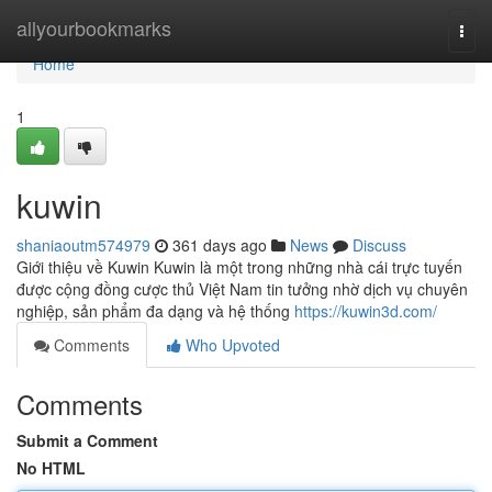
Home
allyourbookmarks
Togg
navi
Home
1
kuwin
shaniaoutm574979
361 days ago
News
Discuss
Giới thiệu về Kuwin Kuwin là một trong những nhà cái trực tuyến
được cộng đồng cược thủ Việt Nam tin tưởng nhờ dịch vụ chuyên
nghiệp, sản phẩm đa dạng và hệ thống
https://kuwin3d.com/
Comments
Who Upvoted
Comments
Submit a Comment
No HTML