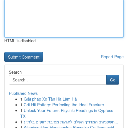
HTML is disabled
Report Page
Search
Go
Published News
1
Giải pháp Xe Tân Hà Lâm Hà
1
Crit Hit Pottery: Perfecting the Ideal Fracture
1
Unlock Your Future: Psychic Readings in Cypress
TX
1
חשפניות: המדריך השלם לחגיגת מסיבת רווקים בלתי נ...
1
Woodworking Manchester: Bespoke Craftsmanshi...