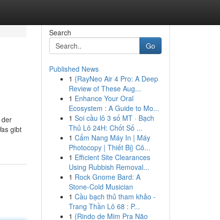
Search
Go
Published News
1
{RayNeo Air 4 Pro: A Deep
Review of These Aug...
1
Enhance Your Oral
Ecosystem : A Guide to Mo...
1
Soi cầu lô 3 số MT · Bạch
 der
Thủ Lô 24H: Chốt Số ...
as gibt
1
Cẩm Nang Máy In | Máy
Photocopy | Thiết Bị} Cô...
1
Efficient Site Clearances
Using Rubbish Removal...
1
Rock Gnome Bard: A
Stone-Cold Musician
1
Cầu bạch thủ tham khảo -
Trang Thần Lô 68 : P...
1
{Rindo de Mim Pra Não