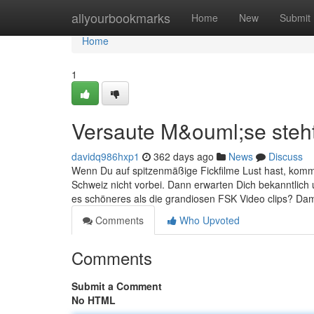
Home
allyourbookmarks
Home
New
Submit
Home
1
Versaute M&ouml;se steht 
davidq986hxp1
362 days ago
News
Discuss
Wenn Du auf spitzenmäßige Fickfilme Lust hast, komms
Schweiz nicht vorbei. Dann erwarten Dich bekanntlich u
es schöneres als die grandiosen FSK Video clips? Dam
Comments
Who Upvoted
Comments
Submit a Comment
No HTML