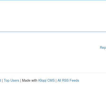
Rep
d
|
Top Users
| Made with
Kliqqi CMS
|
All RSS Feeds