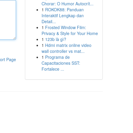
Chorar: O Humor Autocrít...
1
ROKOK88: Panduan
Interaktif Lengkap dan
Detail...
1
Frosted Window Film:
Privacy & Style for Your Home
1
123b là gì?
1
Hdmi matrix online video
wall controller vs mat...
1
Programa de
ort Page
Capacitaciones SST:
Fortalece ...