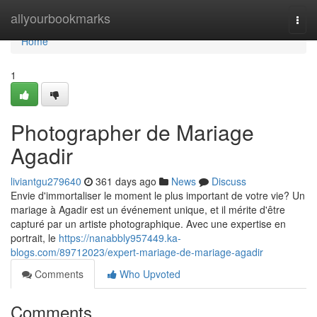
Home
allyourbookmarks
Togg
navi
Home
1
Photographer de Mariage
Agadir
liviantgu279640
361 days ago
News
Discuss
Envie d'immortaliser le moment le plus important de votre vie? Un
mariage à Agadir est un événement unique, et il mérite d'être
capturé par un artiste photographique. Avec une expertise en
portrait, le
https://nanabbly957449.ka-
blogs.com/89712023/expert-mariage-de-mariage-agadir
Comments
Who Upvoted
Comments