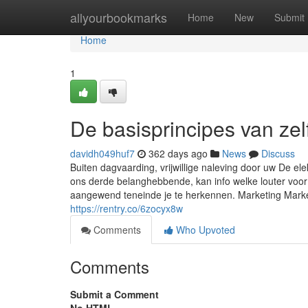
Home
allyourbookmarks
Home
New
Submit
Home
1
De basisprincipes van ze
davidh049huf7
362 days ago
News
Discuss
Buiten dagvaarding, vrijwillige naleving door uw De e
ons derde belanghebbende, kan info welke louter voor 
aangewend teneinde je te herkennen. Marketing Market
https://rentry.co/6zocyx8w
Comments
Who Upvoted
Comments
Submit a Comment