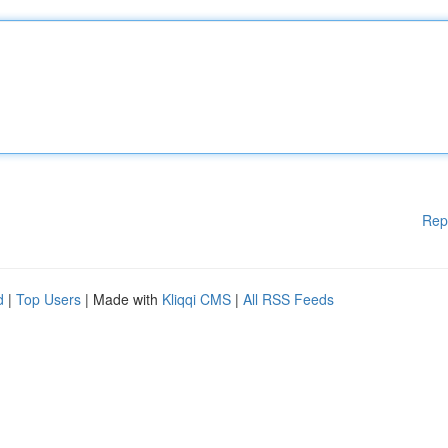
Rep
d
|
Top Users
| Made with
Kliqqi CMS
|
All RSS Feeds