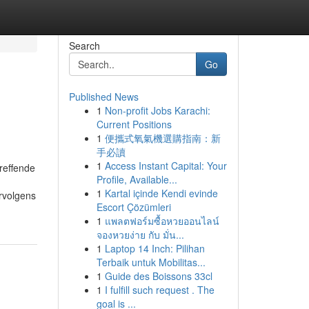
Search
Go
Published News
1
Non-profit Jobs Karachi:
Current Positions
1
便攜式氧氣機選購指南：新
手必讀
1
Access Instant Capital: Your
reffende
Profile, Available...
1
Kartal içinde Kendi evinde
rvolgens
Escort Çözümleri
1
แพลตฟอร์มซื้อหวยออนไลน์
จองหวยง่าย กับ มั่น...
1
Laptop 14 Inch: Pilihan
Terbaik untuk Mobilitas...
1
Guide des Boissons 33cl
1
I fulfill such request . The
goal is ...