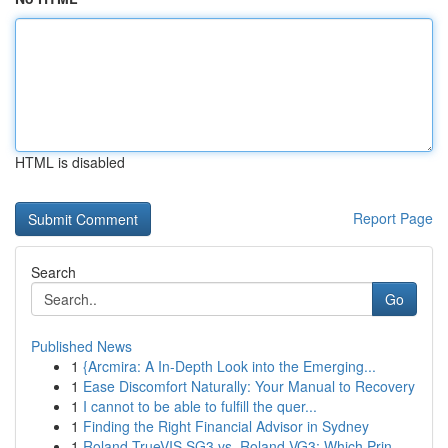
HTML is disabled
Report Page
Search
Go
Published News
1
{Arcmira: A In-Depth Look into the Emerging...
1
Ease Discomfort Naturally: Your Manual to Recovery
1
I cannot to be able to fulfill the quer...
1
Finding the Right Financial Advisor in Sydney
1
Roland TrueVIS SG3 vs. Roland VG3: Which Prin...