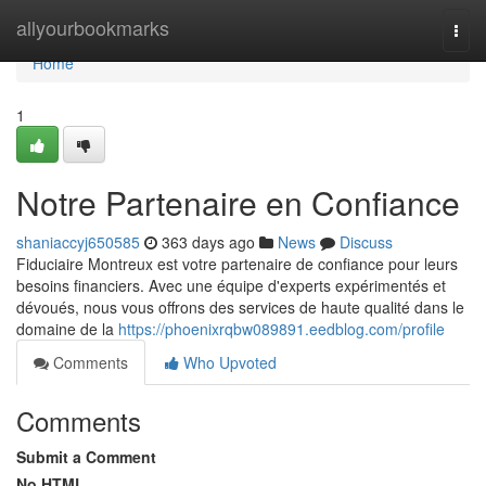
Home
allyourbookmarks
Togg
navi
Home
1
Notre Partenaire en Confiance
shaniaccyj650585
363 days ago
News
Discuss
Fiduciaire Montreux est votre partenaire de confiance pour leurs
besoins financiers. Avec une équipe d'experts expérimentés et
dévoués, nous vous offrons des services de haute qualité dans le
domaine de la
https://phoenixrqbw089891.eedblog.com/profile
Comments
Who Upvoted
Comments
Submit a Comment
No HTML