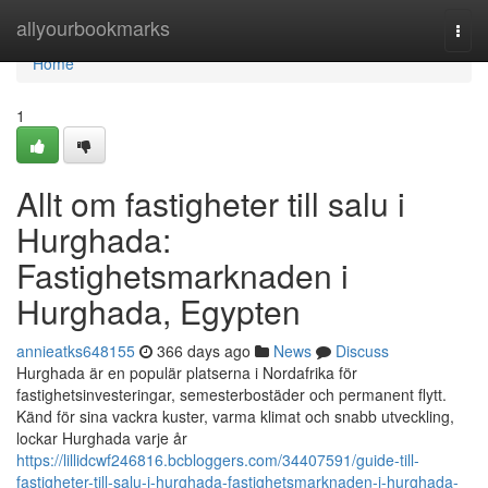
Home
allyourbookmarks
Togg
navi
Home
1
Allt om fastigheter till salu i
Hurghada:
Fastighetsmarknaden i
Hurghada, Egypten
annieatks648155
366 days ago
News
Discuss
Hurghada är en populär platserna i Nordafrika för
fastighetsinvesteringar, semesterbostäder och permanent flytt.
Känd för sina vackra kuster, varma klimat och snabb utveckling,
lockar Hurghada varje år
https://lillidcwf246816.bcbloggers.com/34407591/guide-till-
fastigheter-till-salu-i-hurghada-fastighetsmarknaden-i-hurghada-