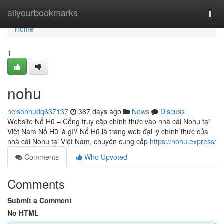
Home
allyourbookmarks
Togg
navi
Home
1
nohu
nelsonnudq637137
367 days ago
News
Discuss
Website Nổ Hũ – Cổng truy cập chính thức vào nhà cái Nohu tại
Việt Nam Nổ Hũ là gì? Nổ Hũ là trang web đại lý chính thức của
nhà cái Nohu tại Việt Nam, chuyên cung cấp
https://nohu.express/
Comments
Who Upvoted
Comments
Submit a Comment
No HTML