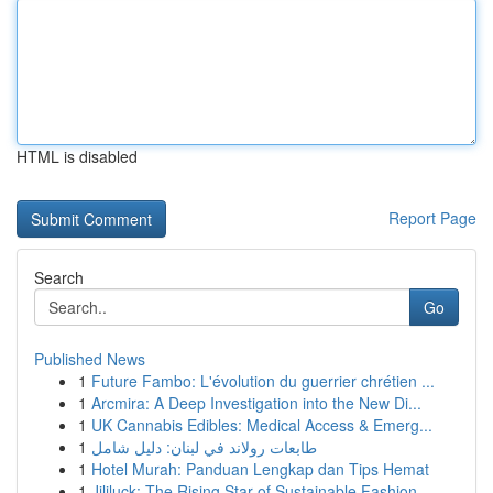
HTML is disabled
Report Page
Search
Go
Published News
1
Future Fambo: L'évolution du guerrier chrétien ...
1
Arcmira: A Deep Investigation into the New Di...
1
UK Cannabis Edibles: Medical Access & Emerg...
1
طابعات رولاند في لبنان: دليل شامل
1
Hotel Murah: Panduan Lengkap dan Tips Hemat
1
Jililuck: The Rising Star of Sustainable Fashion