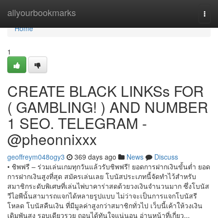
Home
allyourbookmarks
Togg
navi
Home
1
CREATE BLACK LINKSs FOR
( GAMBLING! ) AND NUMBER
1 SEO. TELEGRAM -
@pheonnixxx
geoffreym048ogy3
369 days ago
News
Discuss
• ชิ​พ​ฟรี – ร่วม​เล่น​เกม​ทุก​วัน​แล้ว​รับ​ชิ​พ​ฟรี! ยอดการฝากเงินขั้นต่ำ ยอด
การฝากเงินสูงที่สุด สมัครเล่นเลย โบนัสประเภทนี้จัดทำไว้สำหรับ
สมาชิกระดับพิเศษที่เล่นไพ่บาคาร่าสดด้วยวงเงินจำนวนมาก ซึ่งโบนัส
วีไอพีนั้นสามารถแจกได้หลายรูปแบบ ไม่ว่าจะเป็นการแจกโบนัสรี
โหลด โบนัสคืนเงิน ที่มีมูลค่าสูงกว่าสมาชิกทั่วไป เว็บนี้เค้าให้วงเงิน
เดิมพันสูง รอบเดียวรวย ถอนได้ทันใจแน่นอน อ่านหน้าที่เกี่ยว...