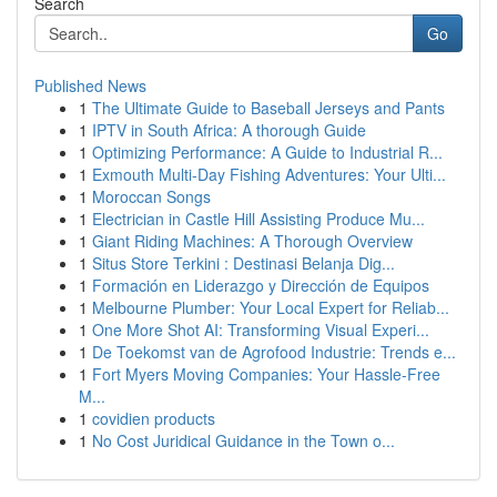
Search
Go
Published News
1
The Ultimate Guide to Baseball Jerseys and Pants
1
IPTV in South Africa: A thorough Guide
1
Optimizing Performance: A Guide to Industrial R...
1
Exmouth Multi-Day Fishing Adventures: Your Ulti...
1
Moroccan Songs
1
Electrician in Castle Hill Assisting Produce Mu...
1
Giant Riding Machines: A Thorough Overview
1
Situs Store Terkini : Destinasi Belanja Dig...
1
Formación en Liderazgo y Dirección de Equipos
1
Melbourne Plumber: Your Local Expert for Reliab...
1
One More Shot AI: Transforming Visual Experi...
1
De Toekomst van de Agrofood Industrie: Trends e...
1
Fort Myers Moving Companies: Your Hassle-Free
M...
1
covidien products
1
No Cost Juridical Guidance in the Town o...