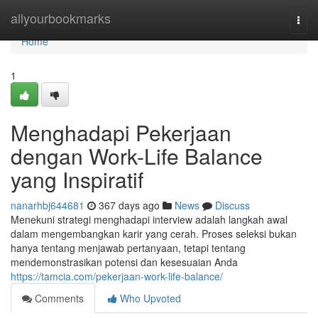
Home
allyourbookmarks
Togg
navi
Home
1
Menghadapi Pekerjaan
dengan Work-Life Balance
yang Inspiratif
nanarhbj644681
367 days ago
News
Discuss
Menekuni strategi menghadapi interview adalah langkah awal
dalam mengembangkan karir yang cerah. Proses seleksi bukan
hanya tentang menjawab pertanyaan, tetapi tentang
mendemonstrasikan potensi dan kesesuaian Anda
https://tamcia.com/pekerjaan-work-life-balance/
Comments
Who Upvoted