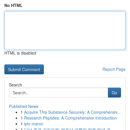
No HTML
HTML is disabled
Report Page
Search
Go
Published News
1
Acquire This Substance Securely: A Comprehensiv...
1
Research Peptides: A Comprehensive Introduction
1
iptv maroc
1
다낭 준코 가라오케: 베트남 여행의 밤을 빛낼 곳