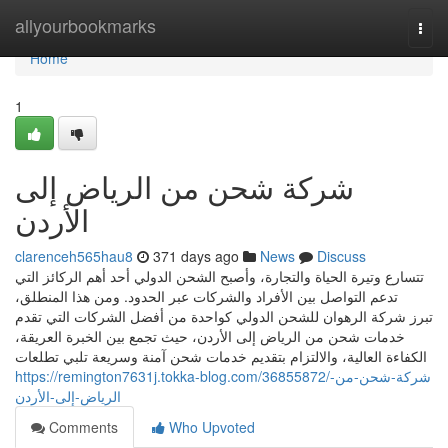
Home
allyourbookmarks
Togg
navi
Home
1
شركة شحن من الرياض إلى
الأردن
clarenceh565hau8
371 days ago
News
Discuss
تتسارع وتيرة الحياة والتجارة، وأصبح الشحن الدولي أحد أهم الركائز التي
تدعم التواصل بين الأفراد والشركات عبر الحدود. ومن هذا المنطلق،
تبرز شركة الرهوان للشحن الدولي كواحدة من أفضل الشركات التي تقدم
خدمات شحن من الرياض إلى الأردن، حيث تجمع بين الخبرة العريقة،
الكفاءة العالية، والالتزام بتقديم خدمات شحن آمنة وسريعة تلبي تطلعات
https://remington7631j.tokka-blog.com/36855872/شركة-شحن-من-
الرياض-إلى-الأردن
Comments
Who Upvoted