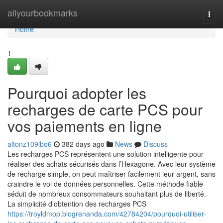
Home
allyourbookmarks
Togg
navi
Home
1
Pourquoi adopter les
recharges de carte PCS pour
vos paiements en ligne
altonz109lbq6
382 days ago
News
Discuss
Les recharges PCS représentent une solution intelligente pour
réaliser des achats sécurisés dans l’Hexagone. Avec leur système
de recharge simple, on peut maîtriser facilement leur argent, sans
craindre le vol de données personnelles. Cette méthode fiable
séduit de nombreux consommateurs souhaitant plus de liberté.
La simplicité d’obtention des recharges PCS
https://troyldmop.blogrenanda.com/42784204/pourquoi-utiliser-