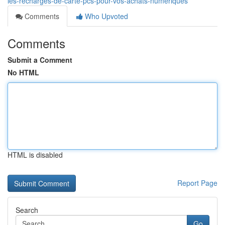
les-recharges-de-carte-pcs-pour-vos-achats-numériques
Comments
Who Upvoted
Comments
Submit a Comment
No HTML
HTML is disabled
Report Page
Search
Go