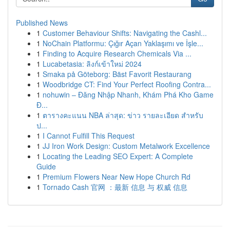
Published News
1
Customer Behaviour Shifts: Navigating the Cashl...
1
NoChain Platformu: Çığır Açan Yaklaşımı ve İşle...
1
Finding to Acquire Research Chemicals Via ...
1
Lucabetasia: ลิงก์เข้าใหม่ 2024
1
Smaka på Göteborg: Bäst Favorit Restaurang
1
Woodbridge CT: Find Your Perfect Roofing Contra...
1
nohuwin – Đăng Nhập Nhanh, Khám Phá Kho Game
Đ...
1
ตารางคะแนน NBA ล่าสุด: ข่าว รายละเอียด สำหรับ
ป...
1
I Cannot Fulfill This Request
1
JJ Iron Work Design: Custom Metalwork Excellence
1
Locating the Leading SEO Expert: A Complete
Guide
1
Premium Flowers Near New Hope Church Rd
1
Tornado Cash 官网 ：最新 信息 与 权威 信息