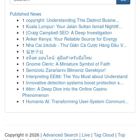
Published News
1
copyright: Understanding This Distinct Busine...
1
Kuala Lumpur: Your Jalan Sultan Ismail Nightlif...
1
{Craig Campbell SEO: A Deep Investigation
1
Anker Kenya: Your Reliable Source for Energy
1
Nha Cai 24club - Thư Giãn Cá Cược Hàng Đầu V...
1
일본구심
1
สล็อต ออนไลน์: คู่มือสำหรับมือใหม่
1
Gnome Cleric: A Miniature Symbol of Faith
1
Semizotu Zararlarını Bilmeniz Gerekiyor!
1
Interpreting EE88: The You Must about Understand
1
Innovative detection systems boost protection s...
1
88m: A Deep Dive into the Online Casino
Phenomenon
1
Humanio AI: Transforming User-System Communi...
Copyright © 2026 |
Advanced Search
|
Live
|
Tag Cloud
|
Top