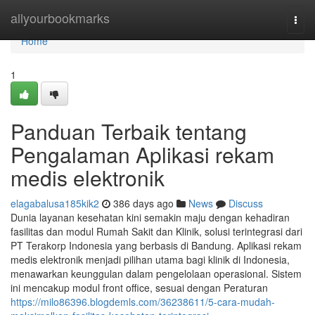
Home
allyourbookmarks
Togg
navi
Home
1
Panduan Terbaik tentang
Pengalaman Aplikasi rekam
medis elektronik
elagabalusa185kik2
386 days ago
News
Discuss
Dunia layanan kesehatan kini semakin maju dengan kehadiran
fasilitas dan modul Rumah Sakit dan Klinik, solusi terintegrasi dari
PT Terakorp Indonesia yang berbasis di Bandung. Aplikasi rekam
medis elektronik menjadi pilihan utama bagi klinik di Indonesia,
menawarkan keunggulan dalam pengelolaan operasional. Sistem
ini mencakup modul front office, sesuai dengan Peraturan
https://milo86396.blogdemls.com/36238611/5-cara-mudah-