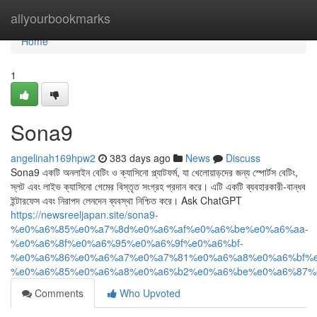
Home
allyourbookmarks
Home
1
Sona9
angelinah169hpw2
383 days ago
News
Discuss
Sona9 একটি অনলাইন বেটিং ও ক্যাসিনো প্ল্যাটফর্ম, যা খেলোয়াড়দের জন্য স্পোর্টস বেটিং,
স্লট এবং লাইভ ক্যাসিনো গেমের বিস্তৃত সংগ্রহ প্রদান করে। এটি একটি ব্যবহারকারী-বান্ধব
ইন্টারফেস এবং নিরাপদ লেনদেন ব্যবস্থা নিশ্চিত করে। Ask ChatGPT
https://newsreeljapan.site/sona9-
%e0%a6%85%e0%a7%8d%e0%a6%af%e0%a6%be%e0%a6%aa-
%e0%a6%8f%e0%a6%95%e0%a6%9f%e0%a6%bf-
%e0%a6%86%e0%a6%a7%e0%a7%81%e0%a6%a8%e0%a6%bf%e
%e0%a6%85%e0%a6%a8%e0%a6%b2%e0%a6%be%e0%a6%87%
Comments
Who Upvoted