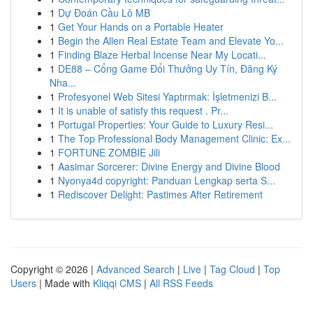
1
Dự Đoán Cầu Lô MB
1
Get Your Hands on a Portable Heater
1
Begin the Allen Real Estate Team and Elevate Yo...
1
Finding Blaze Herbal Incense Near My Locati...
1
DE88 – Cổng Game Đổi Thưởng Uy Tín, Đăng Ký
Nha...
1
Profesyonel Web Sitesi Yaptırmak: İşletmenizi B...
1
It is unable of satisfy this request . Pr...
1
Portugal Properties: Your Guide to Luxury Resi...
1
The Top Professional Body Management Clinic: Ex...
1
FORTUNE ZOMBIE Jili
1
Aasimar Sorcerer: Divine Energy and Divine Blood
1
Nyonya4d copyright: Panduan Lengkap serta S...
1
Rediscover Delight: Pastimes After Retirement
Copyright © 2026 |
Advanced Search
|
Live
|
Tag Cloud
|
Top
Users
| Made with
Kliqqi CMS
|
All RSS Feeds