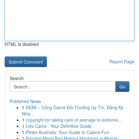
HTML is disabled
Report Page
Search
Go
Published News
1
DE88 – Cổng Game Đổi Thưởng Uy Tín, Đăng Ký
Nha...
1
copyright for taking care of average to extreme...
1
Live Cams : Your Definitive Guide
1
Plinko Australia: Your Guide to Casino Fun
1
Raschel Mesh Bag Making Machines in Bharat:...