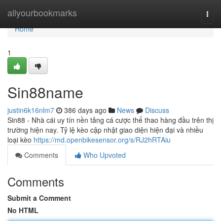
Home
allyourbookmarks
Togg
navi
Home
1
Sin88name
justin6k16nlm7
386 days ago
News
Discuss
Sin88 - Nhà cái uy tín nền tảng cá cược thể thao hàng đầu trên thị
trường hiện nay. Tỷ lệ kèo cập nhật giao diện hiện đại và nhiều
loại kèo
https://md.openbikesensor.org/s/RJ2hRTAiu
Comments
Who Upvoted
Comments
Submit a Comment
No HTML