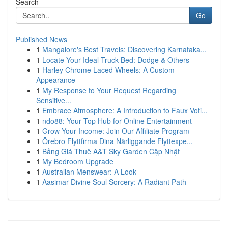
Search
Go
Published News
1
Mangalore's Best Travels: Discovering Karnataka...
1
Locate Your Ideal Truck Bed: Dodge & Others
1
Harley Chrome Laced Wheels: A Custom
Appearance
1
My Response to Your Request Regarding
Sensitive...
1
Embrace Atmosphere: A Introduction to Faux Voti...
1
ndo88: Your Top Hub for Online Entertainment
1
Grow Your Income: Join Our Affiliate Program
1
Örebro Flyttfirma Dina Närliggande Flyttexpe...
1
Bảng Giá Thuê A&T Sky Garden Cập Nhật
1
My Bedroom Upgrade
1
Australian Menswear: A Look
1
Aasimar Divine Soul Sorcery: A Radiant Path