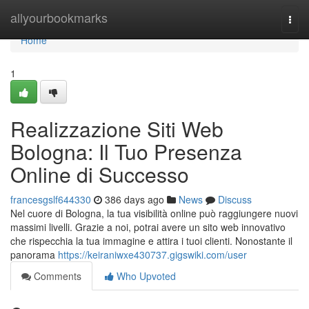
Home
allyourbookmarks
Togg
navi
Home
1
Realizzazione Siti Web
Bologna: Il Tuo Presenza
Online di Successo
francesgslf644330
386 days ago
News
Discuss
Nel cuore di Bologna, la tua visibilità online può raggiungere nuovi
massimi livelli. Grazie a noi, potrai avere un sito web innovativo
che rispecchia la tua immagine e attira i tuoi clienti. Nonostante il
panorama
https://keiraniwxe430737.gigswiki.com/user
Comments
Who Upvoted