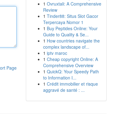
1
Ovruxtali: A Comprehensive
Review
1
Tinder88: Situs Slot Gacor
Terpercaya Nomor 1
1
Buy Peptides Online: Your
Guide to Quality & Se...
1
How countries navigate the
complex landscape of...
1
iptv maroc
1
Cheap copyright Online: A
Comprehensive Overview
ort Page
1
QuickQ: Your Speedy Path
to Information I...
1
Crédit immobilier et risque
aggravé de santé : ...