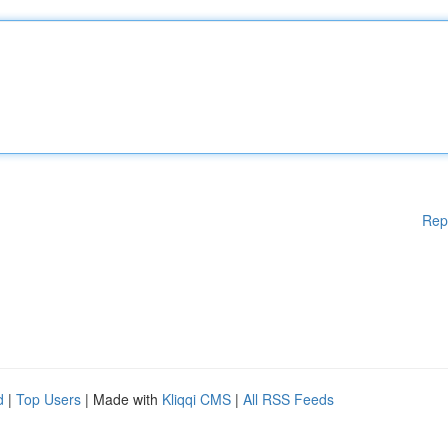
Rep
d
|
Top Users
| Made with
Kliqqi CMS
|
All RSS Feeds