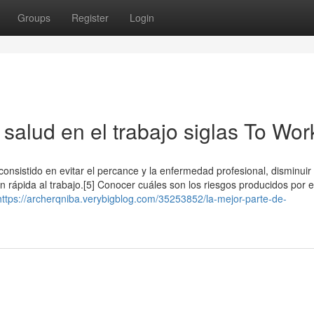
Groups
Register
Login
salud en el trabajo siglas To Wor
 consistido en evitar el percance y la enfermedad profesional, disminuir 
n rápida al trabajo.[5]​ Conocer cuáles son los riesgos producidos por e
https://archerqniba.verybigblog.com/35253852/la-mejor-parte-de-