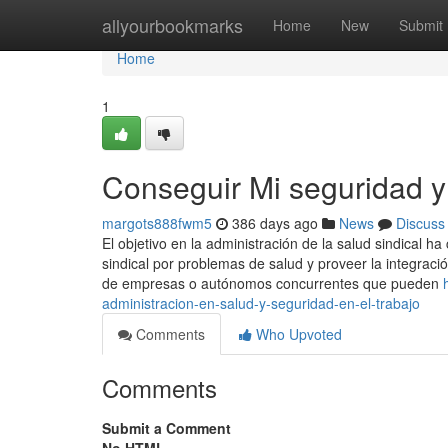
Home
allyourbookmarks
Home
New
Submit
Home
1
Conseguir Mi seguridad y 
margots888fwm5
386 days ago
News
Discuss
El objetivo en la administración de la salud sindical ha
sindical por problemas de salud y proveer la integració
de empresas o autónomos concurrentes que pueden
administracion-en-salud-y-seguridad-en-el-trabajo
Comments
Who Upvoted
Comments
Submit a Comment