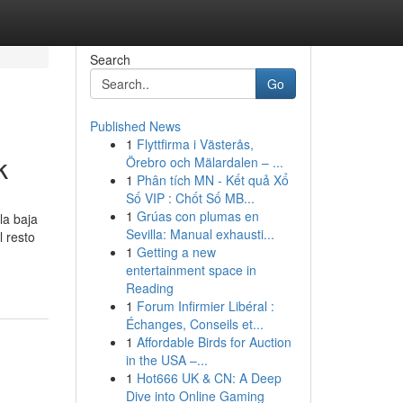
Search
Go
Published News
1
Flyttfirma i Västerås,
k
Örebro och Mälardalen – ...
1
Phân tích MN - Kết quả Xổ
Số VIP : Chốt Số MB...
1
Grúas con plumas en
la baja
Sevilla: Manual exhausti...
l resto
1
Getting a new
entertainment space in
Reading
1
Forum Infirmier Libéral :
Échanges, Conseils et...
1
Affordable Birds for Auction
in the USA –...
1
Hot666 UK & CN: A Deep
Dive into Online Gaming